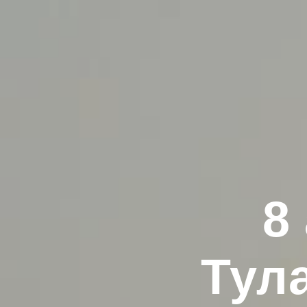
8
Тул