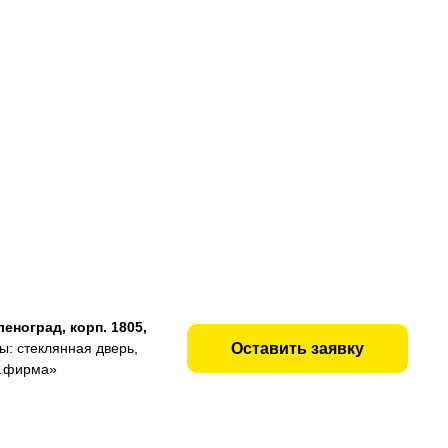
леноград, корп. 1805,
Оставить заявку
ы: стеклянная дверь,
р.фирма»