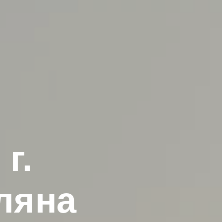
г.
ляна