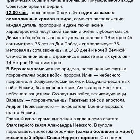
трагических событий начала войны, до триумфального входа
Советской армии в Берлин.
12:00 час.
- посещение Храма. Это
один из самых
символичных храмов в мире,
само его расположение,
каждая деталь, пропорции и даже технические
характеристики несут свой тайный и очень глубокий смысл.
Диаметр барабана главного купола составляет 19 метров 45
сантиметров, 75 лет со Дня Победы символизирует 75-
метровая высота звонницы, а 1418 дней и ночей Великой
Отечественной войны отразились в высоте малых куполов -
14 метров 18 сантиметров.
В Верхнем храме
четыре придела, посвященные святым
покровителям родов войск: пророка Илии — небесного
покровителя Воздушно-космических и Воздушно-десантных
войск России, благоверного князя Александра Невского —
небесного защитника Сухопутных войск, великомученицы
Варвары — покровительницы Ракетных войск и апостола
Андрея Первозванного — покровителя Военно-морского
флота России.
Главный купол храма выполнен в виде шлема святого
благоверного князя Александра Невского. В куполе
переливается золотом огромный
(самый большой в мире!)
мозаичный образ Спаса Нерукотворного
. Со времен