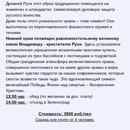
Древней Руси этот образ традиционно помещался на
знаменах и штандартах, символизируя духовную защиту
русского воинства.
Даже полы этого уникального храма – тоже символ! Они
выполнены из переплавленного фашистского оружия и
техники.
Нижний храм посвящен равноапостольному великому
князю Владимиру - крестителю Руси
. Здесь установлена
великолепная украшенная мозаичными крестами купель,
состоящая из трех бассейнов с лестницами и подсветкой.
Общая грандиозная атмосфера величественного храма,
совершенно непохожего ни на какие другие храмы в мире,
вызывает чувство гордости за наших современников, которые
смогли возвести такое чудо. Это вдохновляющий символ
величайшей Победы Жизни над смертью – Воскресения
Христова…
13:00 час
. - обед (по желанию за доп. плату)
14:00 час.
- отъезд в Зеленоград
Стоимость: 3500 руб./чел
Скидка для групп от 4 человек.